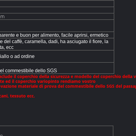
mm
arente e buon per alimento, facile aprirsi, ermetico
re del caffè, caramella, dadi, ha asciugato il fiore, la
ta, ecc
iallo o ad ordine
el commestibile dello SGS
lude il coperchio della sicurezza e modello del coperchio della v
ente ed il coperchio variopinto rendiamo vostro
provazione materiale di prova del commestibile dello SGS del pass
ani, tessuto ecc.
on