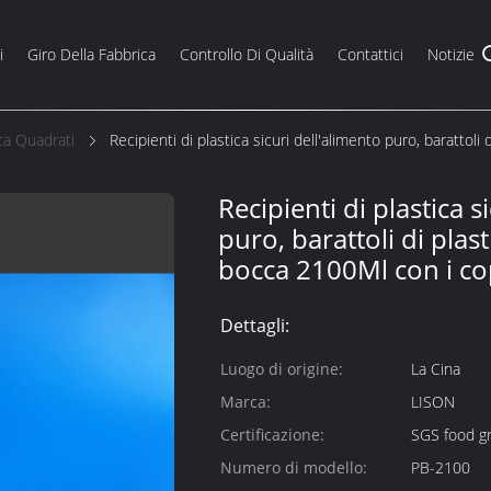
i
Giro Della Fabbrica
Controllo Di Qualità
Contattici
Notizie
ca Quadrati
Recipienti di plastica sicuri dell'alimento puro, barattol
Recipienti di plastica s
puro, barattoli di plas
bocca 2100Ml con i co
Dettagli:
Luogo di origine:
La Cina
Marca:
LISON
Certificazione:
SGS food gr
Numero di modello:
PB-2100