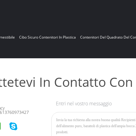
mestibile
Cibo Sicuro Contenitori In Plastica
Contenitori Del Quadrato Del Co
tetevi In ​​contatto Con
Entri nel vostro messaggio
acy
613760973427