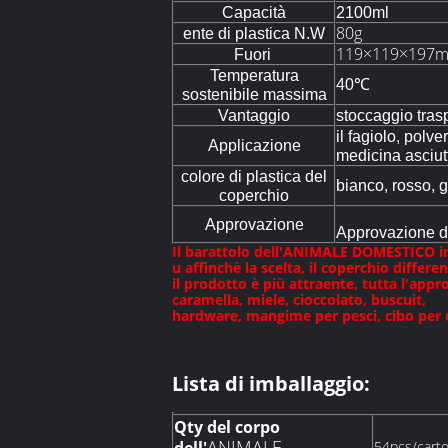
Capacità
2100ml
80g
ente di plastica N.W
119×119×197
Fuori
Temperatura
40℃
sostenibile massima
Vantaggio
stoccaggio trasp
il fagiolo, polve
Applicazione
medicina asciut
colore di plastica del
bianco, rosso, g
coperchio
Approvazione
Approvazione d
Il barattolo dell'ANIMALE DOMESTICO inc
u affinchè la scelta, il coperchio differ
il prodotto è più attraente, tutta l'ap
caramella, miele, cioccolato, buscuit,
hardware, mangime per pesci, cibo per c
Lista di imballaggio:
Qty del corpo
ANIMALE
54pcs/cart