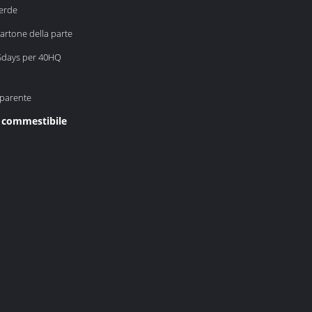
verde
artone della parte
5days per 40HQ
sparente
l commestibile