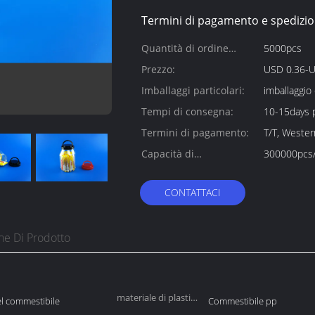
Termini di pagamento e spedizio
Quantità di ordine
5000pcs
minimo:
Prezzo:
USD 0.36-U
Imballaggi particolari:
imballaggio
Tempi di consegna:
10-15days 
Termini di pagamento:
T/T, Weste
Capacità di
300000pcs
alimentazione:
CONTATTACI
ne Di Prodotto
materiale di plastica
 commestibile
Commestibile pp
del coperchio: