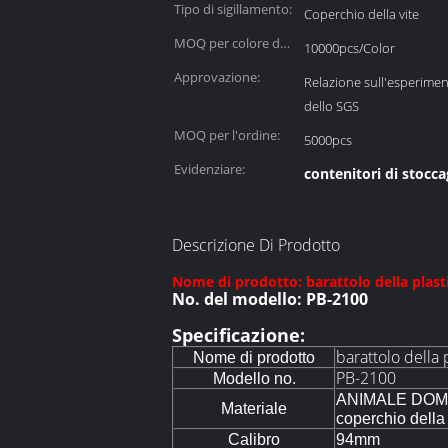
Tipo di sigillamento:
Coperchio della vite
MOQ per colore del
10000pcs/Color
coperchio:
Approvazione:
Relazione sull'esperimen
dello SGS
MOQ per l'ordine:
5000pcs
Evidenziare:
contenitori di stocc
Descrizione Di Prodotto
Nome di prodotto: barattolo della plas
No. del modello: PB-2100
Specificazione:
barattolo della
Nome di prodotto
PB-2100
Modello no.
ANIMALE DOMEST
Materiale
coperchio della 
Calibro
94mm