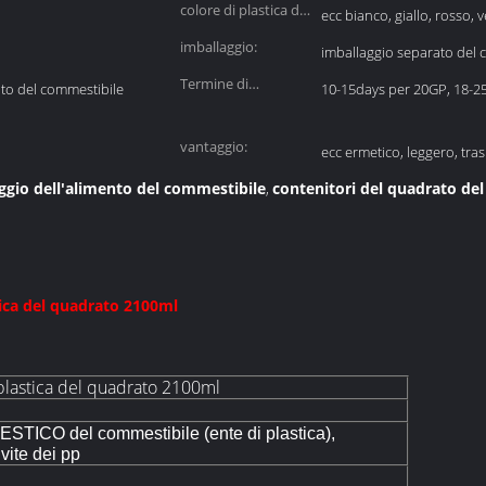
colore di plastica del
ecc bianco, giallo, rosso, 
coperchio:
imballaggio:
imballaggio separato del c
Termine di
to del commestibile
10-15days per 20GP, 18-2
consegna:
vantaggio:
ecc ermetico, leggero, tra
aggio dell'alimento del commestibile
contenitori del quadrato de
,
tica del quadrato 2100ml
 plastica del quadrato 2100ml
ICO del commestibile (ente di plastica),
vite dei pp