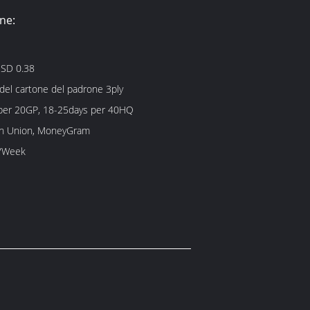
ne:
SD 0.38
 del cartone del padrone 3ply
per 20GP, 18-25days per 40HQ
rn Union, MoneyGram
/Week