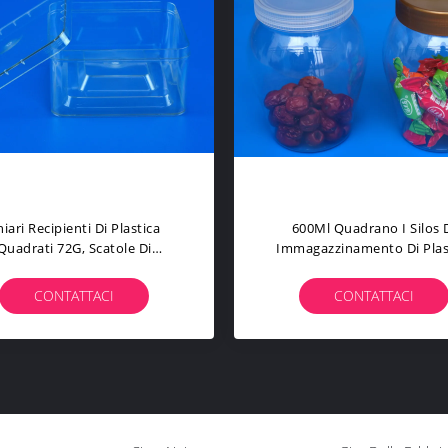
i I Barattoli Di Plastica 908Ml
1080Ml Quadrano Il Cali
Di Stoccaggio Dell'alimento
Amichevole Di Plastica De
Coperchio. Resistenza 5 * Di
Resistenza 40℃ 85MM Di Ec
96 * Di 151MM 40℃
Silos Di Immagazziname
CONTATTACI
CONTATTACI