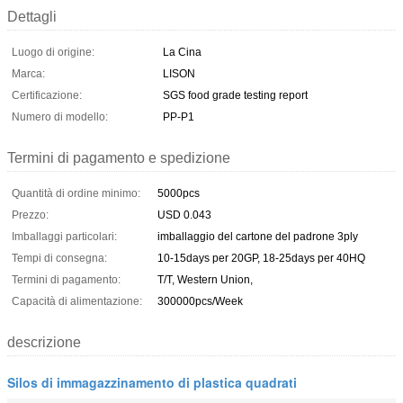
Dettagli
Luogo di origine:
La Cina
Marca:
LISON
Certificazione:
SGS food grade testing report
Numero di modello:
PP-P1
Termini di pagamento e spedizione
Quantità di ordine minimo:
5000pcs
Prezzo:
USD 0.043
Imballaggi particolari:
imballaggio del cartone del padrone 3ply
Tempi di consegna:
10-15days per 20GP, 18-25days per 40HQ
Termini di pagamento:
T/T, Western Union,
Capacità di alimentazione:
300000pcs/Week
descrizione
Silos di immagazzinamento di plastica quadrati