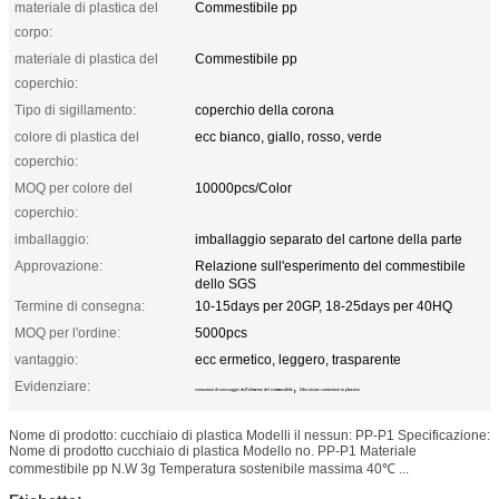
materiale di plastica del
Commestibile pp
corpo:
materiale di plastica del
Commestibile pp
coperchio:
Tipo di sigillamento:
coperchio della corona
colore di plastica del
ecc bianco, giallo, rosso, verde
coperchio:
MOQ per colore del
10000pcs/Color
coperchio:
imballaggio:
imballaggio separato del cartone della parte
Approvazione:
Relazione sull'esperimento del commestibile
dello SGS
Termine di consegna:
10-15days per 20GP, 18-25days per 40HQ
MOQ per l'ordine:
5000pcs
vantaggio:
ecc ermetico, leggero, trasparente
Evidenziare:
,
contenitori di stoccaggio dell'alimento del commestibile
Cibo sicuro contenitori in plastica
Nome di prodotto: cucchiaio di plastica Modelli il nessun: PP-P1 Specificazione:
Nome di prodotto cucchiaio di plastica Modello no. PP-P1 Materiale
commestibile pp N.W 3g Temperatura sostenibile massima 40℃ ...