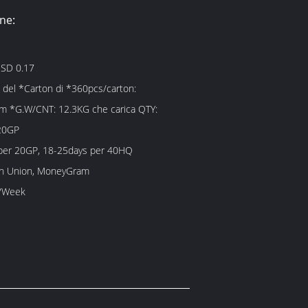
ne:
SD 0.17
del *Carton di *360pcs/carton:
 *G.W/CNT: 12.3KG che carica QTY:
20GP
per 20GP, 18-25days per 40HQ
rn Union, MoneyGram
/Week