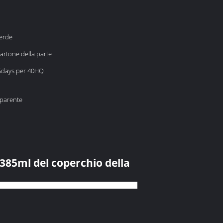
verde
artone della parte
5days per 40HQ
sparente
385ml del coperchio della