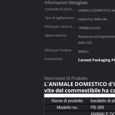
Informazioni Dettagliate
materiale di plastica
ANIMALE DOMESTICO del
del corpo:
Tipo di sigillamento:
coperchio della vite
MOQ per colore del
10000pcs/color
coperchio:
Approvazione:
Relazione sull'esperimen
dello SGS
MOQ per l'ordine:
360pcs
Evidenziare:
Canned Packaging PE
Descrizione Di Prodotto
L'ANIMALE DOMESTICO d'imb
vite del commestibile ha co
Nome di prodotto
barattolo di p
Modello no.
PB-385
ANIMALE DOME