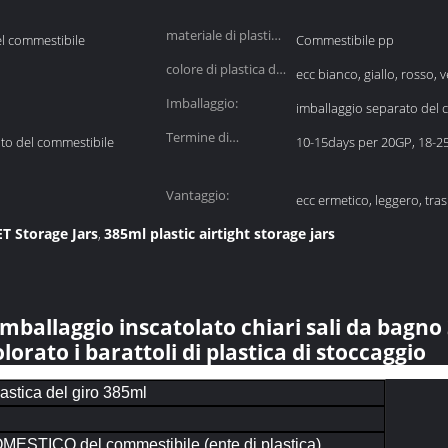
materiale di plastica
 commestibile
Commestibile pp
del coperchio:
colore di plastica del
ecc bianco, giallo, rosso, 
coperchio:
Imballaggio:
imballaggio separato del c
Termine di
to del commestibile
10-15days per 20GP, 18-2
consegna:
Vantaggio:
ecc ermetico, leggero, tra
T Storage Jars
385ml plastic airtight storage jars
,
allaggio inscatolato chiari sali da bagno 
lorato i barattoli di plastica di stoccaggio
lastica del giro 385ml
STICO del commestibile (ente di plastica),