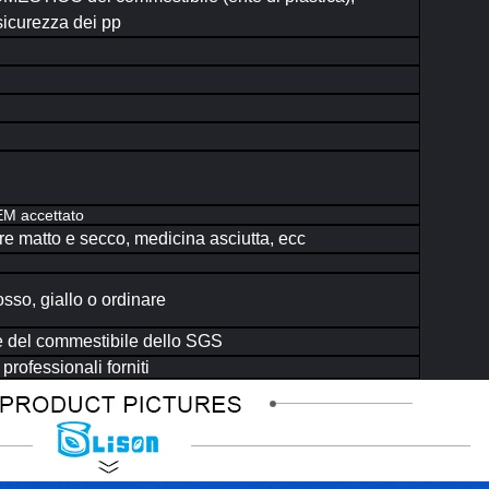
sicurezza dei pp
OEM accettato
ore matto e secco, medicina asciutta, ecc
osso, giallo o ordinare
 del commestibile dello SGS
rofessionali forniti