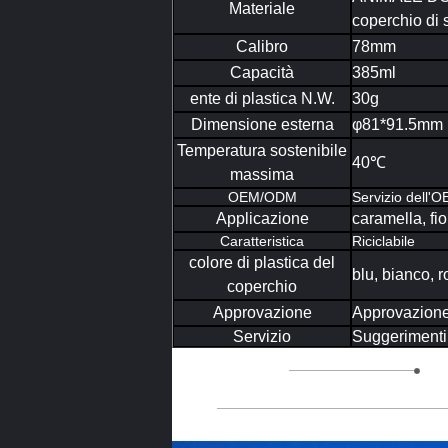
Materiale
coperchio di 
Calibro
78mm
Capacità
385ml
ente di plastica N.W.
30g
Dimensione esterna
φ81*91.5mm
Temperatura sostenibile
40℃
massima
OEM/ODM
Servizio dell'
Applicazione
caramella, fi
Caratteristica
Riciclabile
colore di plastica del
blu, bianco, r
coperchio
Approvazione
Approvazione
Servizio
Suggerimenti p