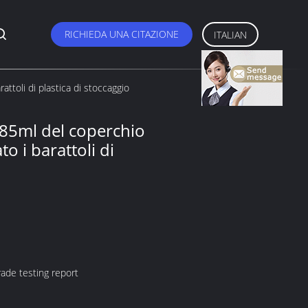
RICHIEDA UNA CITAZIONE
ITALIAN
attoli di plastica di stoccaggio
 385ml del coperchio
o i barattoli di
ade testing report