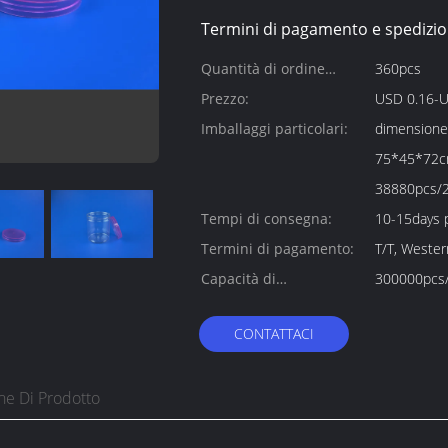
Termini di pagamento e spedizio
Quantità di ordine
360pcs
minimo:
Prezzo:
USD 0.16-U
Imballaggi particolari:
dimensione 
75*45*72cm
38880pcs/
Tempi di consegna:
10-15days 
Termini di pagamento:
T/T, Weste
Capacità di
300000pcs
alimentazione:
CONTATTACI
ne Di Prodotto