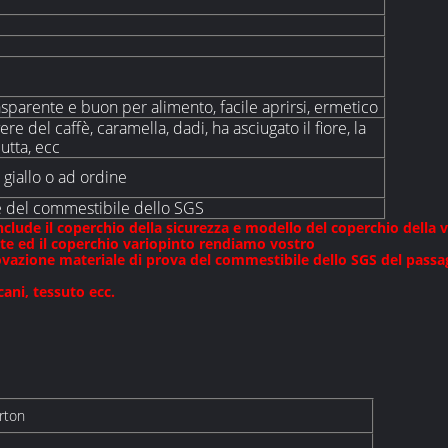
asparente e buon per alimento, facile aprirsi, ermetico
vere del caffè, caramella, dadi, ha asciugato il fiore, la
utta, ecc
 giallo o ad ordine
 del commestibile dello SGS
lude il coperchio della sicurezza e modello del coperchio della v
ente ed il coperchio variopinto rendiamo vostro
provazione materiale di prova del commestibile dello SGS del pass
ani, tessuto ecc.
rton