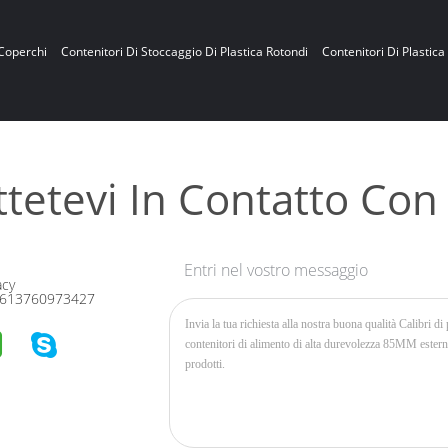
 Coperchi
Contenitori Di Stoccaggio Di Plastica Rotondi
Contenitori Di Plastica
tetevi In ​​contatto Con
Entri nel vostro messaggio
acy
613760973427