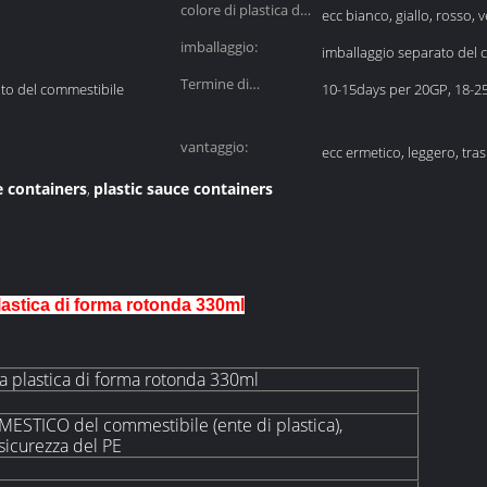
colore di plastica del
ecc bianco, giallo, rosso, 
coperchio:
imballaggio:
imballaggio separato del c
Termine di
to del commestibile
10-15days per 20GP, 18-2
consegna:
vantaggio:
ecc ermetico, leggero, tra
e containers
plastic sauce containers
,
plastica di forma rotonda 330ml
la plastica di forma rotonda 330ml
STICO del commestibile (ente di plastica),
sicurezza del PE