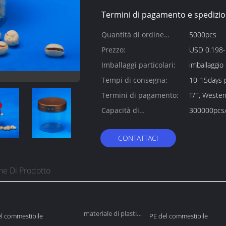
Termini di pagamento e spedizio
Quantità di ordine
5000pcs
minimo:
Prezzo:
USD 0.198
Imballaggi particolari:
imballaggio
Tempi di consegna:
10-15days 
Termini di pagamento:
T/T, Weste
Capacità di
300000pcs
alimentazione:
CONTATTACI
ne Di Prodotto
materiale di plastica
 commestibile
PE del commestibile
del coperchio: