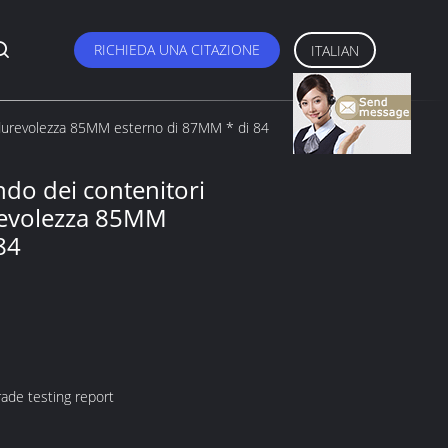
RICHIEDA UNA CITAZIONE
ITALIAN
lta durevolezza 85MM esterno di 87MM * di 84
ondo dei contenitori
urevolezza 85MM
84
ade testing report