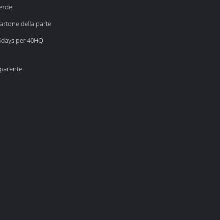
verde
artone della parte
5days per 40HQ
sparente