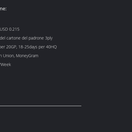
ne:
-USD 0.215
 del cartone del padrone 3ply
per 20GP, 18-25days per 40HQ
rn Union, MoneyGram
/Week