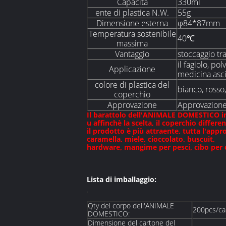
Capacità
330ml
ente di plastica N.W.
55g
Dimensione esterna
φ84*87mm
Temperatura sostenibile
40℃
massima
Vantaggio
stoccaggio tr
il fagiolo, pol
Applicazione
medicina asci
colore di plastica del
bianco, rosso,
coperchio
Approvazione
Approvazione
Il barattolo dell'ANIMALE DOMESTICO inc
u affinchè la scelta, il coperchio differ
il prodotto è più attraente, tutta l'ap
caramella, miele, cioccolato, buscuit,
hardware, mangime per pesci, cibo per c
Lista di imballaggio:
Qty del corpo dell'ANIMALE
200pcs/ca
DOMESTICO:
Dimensione del cartone del