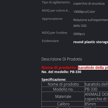
Tipo di sigillamento:
coperchio di sicurezza
MOQ per colore del
10000pcs/Color
coperchio:
Approvazione:
Relazione sull'esperimen
dello SGS
MOQ per l'ordine:
5000pcs
Evidenziare:
round plastic storag
Descrizione Di Prodotto
Nome di prodotto:
barattolo della 
No. del modello: PB-330
Specificazione:
Nome di prodotto
barattolo del
Modello no.
PB-330
ANIMALE DOME
Materiale
coperchio di 
Calibro
85mm