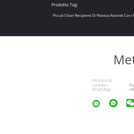
Prodotto Tag:
Piccoli Chiari Recipienti Di Plastica Rotondi Con I
Met
Persona di
contatto:
Tr
WhatsApp:
+8